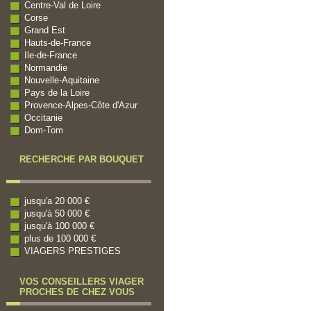
Centre-Val de Loire
Corse
Grand Est
Hauts-de-France
Ile-de-France
Normandie
Nouvelle-Aquitaine
Pays de la Loire
Provence-Alpes-Côte d'Azur
Occitanie
Dom-Tom
RECHERCHE PAR BOUQUET
jusqu'a 20 000 €
jusqu'à 50 000 €
jusqu'à 100 000 €
plus de 100 000 €
VIAGERS PRESTIGES
VOS CONSEILLERS VIAGER
PROCHES DE CHEZ VOUS