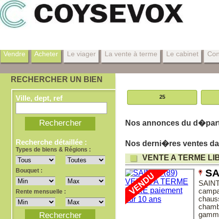
Vendre
Acheter
Le viager
La vente à terme
Le cabinet
Con
RECHERCHER UN BIEN
Ville, dept, ref
25
Nos annonces du d�part
Recherche détaillée :
Nos derni�res ventes da
Types de biens & Régions :
VENTE A TERME LI
Bouquet :
SA
SAIN
campag
Rente mensuelle :
chaus
chamb
gamme,