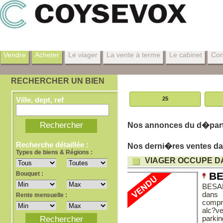
Vendre
Acheter
Le viager
La vente à terme
Le cabinet
Con
RECHERCHER UN BIEN
Ville, dept, ref
25
Nos annonces du d�part
Recherche détaillée :
Nos derni�res ventes da
Types de biens & Régions :
VIAGER OCCUPE D
Bouquet :
BE
BESA
dans 
Rente mensuelle :
compr
alc?v
parkin