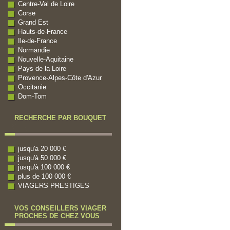
Centre-Val de Loire
Corse
Grand Est
Hauts-de-France
Ile-de-France
Normandie
Nouvelle-Aquitaine
Pays de la Loire
Provence-Alpes-Côte d'Azur
Occitanie
Dom-Tom
RECHERCHE PAR BOUQUET
jusqu'a 20 000 €
jusqu'à 50 000 €
jusqu'à 100 000 €
plus de 100 000 €
VIAGERS PRESTIGES
VOS CONSEILLERS VIAGER
PROCHES DE CHEZ VOUS