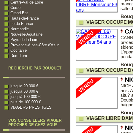
Centre-Val de Loire
manger
Corse
salle 
Grand Est
Bouq
Hauts-de-France
VIAGER OCCUPE M
Ile-de-France
Normandie
CA
Nouvelle-Aquitaine
CANNE
Pays de la Loire
pi?ces
Provence-Alpes-Côte d'Azur
siden
Occitanie
L'app
Dom-Tom
pendan
Bouq
RECHERCHE PAR BOUQUET
VIAGER OCCUPE DA
NI
NICE 
jusqu'a 20 000 €
ans. 
jusqu'à 50 000 €
situ?
jusqu'à 100 000 €
Double
plus de 100 000 €
baigno
VIAGERS PRESTIGES
Bouq
VIAGER LIBRE DAM
VOS CONSEILLERS VIAGER
PROCHES DE CHEZ VOUS
NI