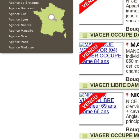
NICE 
Agence de Bretagne
Appart
Agence Bordeaux
immeu
Agence Lille
jour, 
Agence Lyon
sous-p
Agence Nantes
Bouq
Agence Marseille
VIAGER OCCUPE D
Agence Nice
Agence Paris
MA
Agence Toulouse
MANO
indivi
850 m
est c
chambr
Bouq
VIAGER LIBRE DAM
NI
NICE 
d'envi
+ cav
Angla
princip
Bouq
VIAGER OCCUPE M