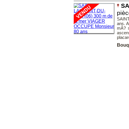
SA
pièc
SAINT
ans. A
mÂ? s
ascen
placar
Bouq