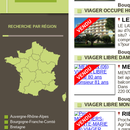
Bouq
VIAGER OCCUPE H
LE
LE LA
RECHERCHE PAR RÉGION
au d?
situ?
compr
s?jour
Bouq
VIAGER LIBRE DAM
ME
MENTO
bel ap
balcon
Dans 
220 0
Bouqu
VIAGER LIBRE MON
RI
Auvergne-Rhône-Alpes
Proch
Bourgogne-Franche-Comté
Agr?ab
Bretagne
+ gara