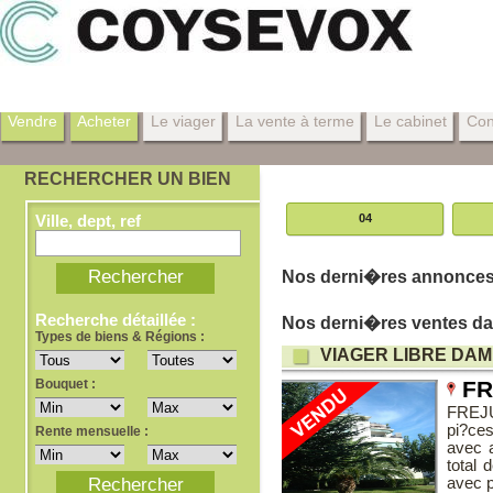
Vendre
Acheter
Le viager
La vente à terme
Le cabinet
Con
RECHERCHER UN BIEN
Ville, dept, ref
04
Nos derni�res annonces 
Recherche détaillée :
Nos derni�res ventes dan
Types de biens & Régions :
VIAGER LIBRE DAM
Bouquet :
FR
FREJU
pi?ces
Rente mensuelle :
avec a
total
avec p