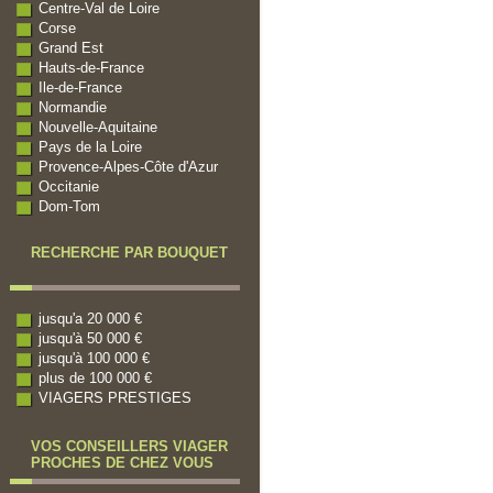
Centre-Val de Loire
Corse
Grand Est
Hauts-de-France
Ile-de-France
Normandie
Nouvelle-Aquitaine
Pays de la Loire
Provence-Alpes-Côte d'Azur
Occitanie
Dom-Tom
RECHERCHE PAR BOUQUET
jusqu'a 20 000 €
jusqu'à 50 000 €
jusqu'à 100 000 €
plus de 100 000 €
VIAGERS PRESTIGES
VOS CONSEILLERS VIAGER
PROCHES DE CHEZ VOUS