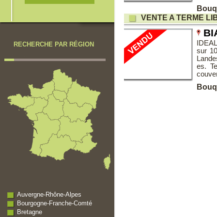
Bouqu
VENTE A TERME LI
BI
IDEAL
RECHERCHE PAR RÉGION
sur 1
Lande
es. T
couver
Bouqu
Auvergne-Rhône-Alpes
Bourgogne-Franche-Comté
Bretagne