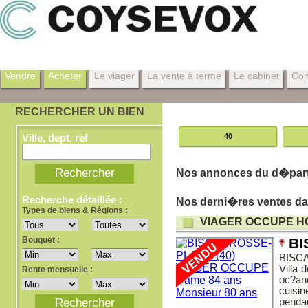
Vendre
Acheter
Le viager
La vente à terme
Le cabinet
Con
RECHERCHER UN BIEN
Ville, dept, ref
40
Nos annonces du d�part
Recherche détaillée :
Nos derni�res ventes da
Types de biens & Régions :
VIAGER OCCUPE H
Bouquet :
BI
BISCA
Villa 
Rente mensuelle :
oc?an
cuisin
pendan