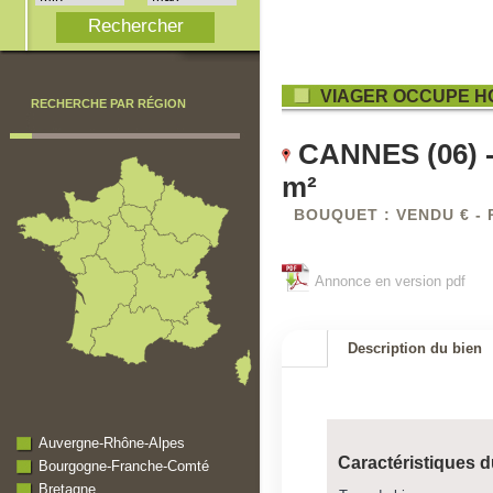
VIAGER OCCUPE H
RECHERCHE PAR RÉGION
CANNES (06) - 
m²
BOUQUET : VENDU € - 
Annonce en version pdf
Description du bien
Auvergne-Rhône-Alpes
Caractéristiques d
Bourgogne-Franche-Comté
Bretagne