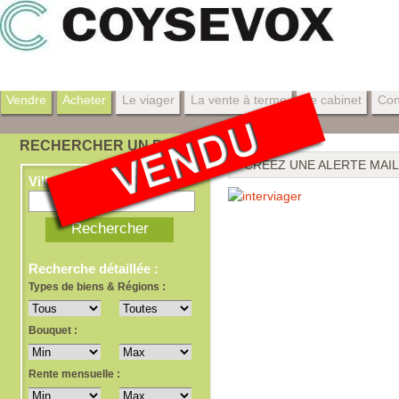
Vendre
Acheter
Le viager
La vente à terme
Le cabinet
Con
RECHERCHER UN BIEN
CRÉEZ UNE ALERTE MAIL
Ville, dept, ref
Recherche détaillée :
Types de biens & Régions :
Bouquet :
Rente mensuelle :