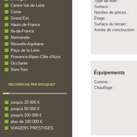
Type de bien :
Centre-Val de Loire
Surface :
Corse
Nombre de pièces :
Étage :
Grand Est
Surface du terrain :
Hauts-de-France
Année de construction :
Ile-de-France
Normandie
Nouvelle-Aquitaine
Pays de la Loire
Provence-Alpes-Côte d'Azur
Occitanie
Dom-Tom
Équipements
Cuisine :
RECHERCHE PAR BOUQUET
Chauffage :
jusqu'a 20 000 €
jusqu'à 50 000 €
jusqu'à 100 000 €
plus de 100 000 €
VIAGERS PRESTIGES