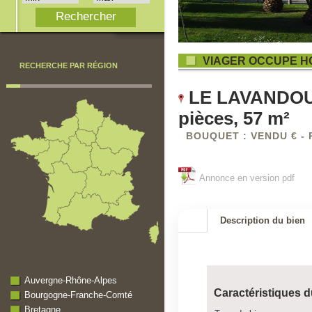
VIAGER OCCUPE H
RECHERCHE PAR RÉGION
LE LAVANDOU (
pièces, 57 m²
BOUQUET : VENDU € - 
Annonce en version pdf
Description du bien
Auvergne-Rhône-Alpes
Caractéristiques d
Bourgogne-Franche-Comté
Bretagne