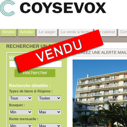
Vendre
Acheter
Le viager
La vente à terme
Le cabinet
Con
RECHERCHER UN BIEN
CRÉEZ UNE ALERTE MAIL
Ville, dept, ref
Recherche détaillée :
Types de biens & Régions :
Bouquet :
Rente mensuelle :