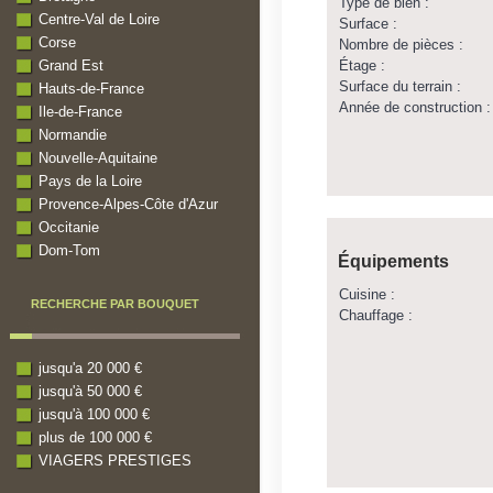
Type de bien :
Centre-Val de Loire
Surface :
Corse
Nombre de pièces :
Étage :
Grand Est
Surface du terrain :
Hauts-de-France
Année de construction :
Ile-de-France
Normandie
Nouvelle-Aquitaine
Pays de la Loire
Provence-Alpes-Côte d'Azur
Occitanie
Dom-Tom
Équipements
Cuisine :
RECHERCHE PAR BOUQUET
Chauffage :
jusqu'a 20 000 €
jusqu'à 50 000 €
jusqu'à 100 000 €
plus de 100 000 €
VIAGERS PRESTIGES