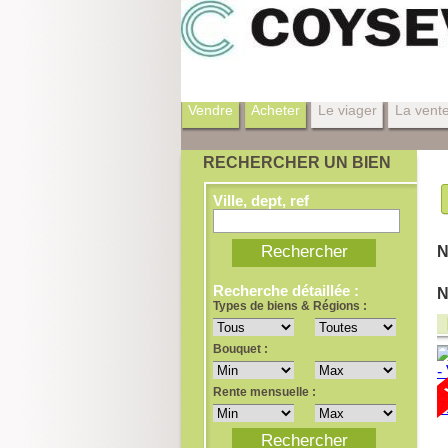
Vendre
Acheter
Le viager
La vent
RECHERCHER UN BIEN
Ville, dept, ref
N
Recherche détaillée :
N
Types de biens & Régions :
Bouquet :
Rente mensuelle :