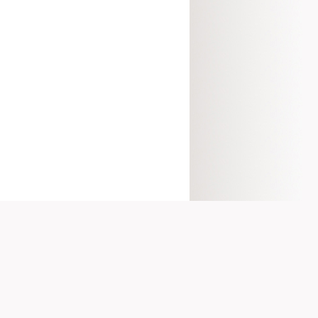
VALEURS
LOCATIVES
Valeur locative des logements
Loyers d'habitation