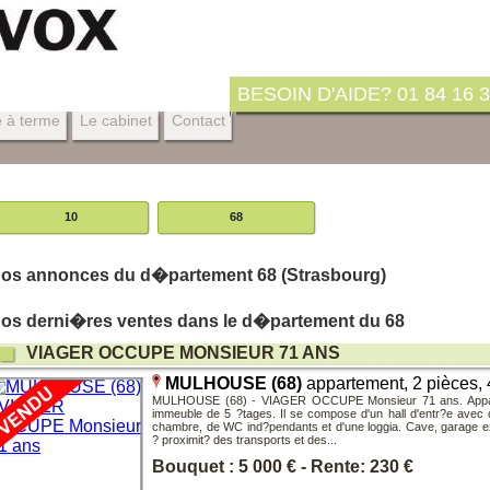
BESOIN D'AIDE? 01 84 16 3
e à terme
Le cabinet
Contact
10
68
os annonces du d�partement 68 (Strasbourg)
os derni�res ventes dans le d�partement du 68
VIAGER OCCUPE MONSIEUR 71 ANS
MULHOUSE (68)
appartement, 2 pièces,
MULHOUSE (68) - VIAGER OCCUPE Monsieur 71 ans. Appart
immeuble de 5 ?tages. Il se compose d'un hall d'entr?e avec 
chambre, de WC ind?pendants et d'une loggia. Cave, garage ext
? proximit? des transports et des...
Bouquet : 5 000 € - Rente: 230 €