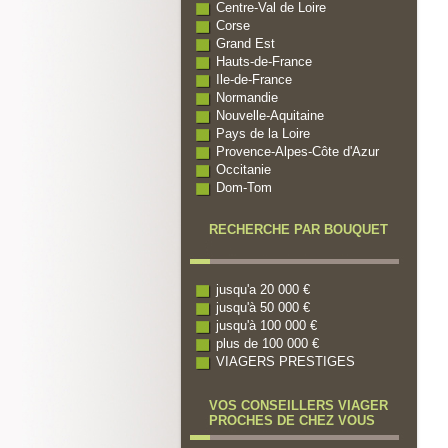
Centre-Val de Loire
Corse
Grand Est
Hauts-de-France
Ile-de-France
Normandie
Nouvelle-Aquitaine
Pays de la Loire
Provence-Alpes-Côte d'Azur
Occitanie
Dom-Tom
RECHERCHE PAR BOUQUET
jusqu'a 20 000 €
jusqu'à 50 000 €
jusqu'à 100 000 €
plus de 100 000 €
VIAGERS PRESTIGES
VOS CONSEILLERS VIAGER
PROCHES DE CHEZ VOUS