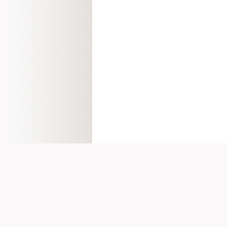
SITEMAP
REGION
Vendre
Auvergne-R
Acheter
Bourgogne-
Le viager
Bretagne
La vente à terme
Centre-Val d