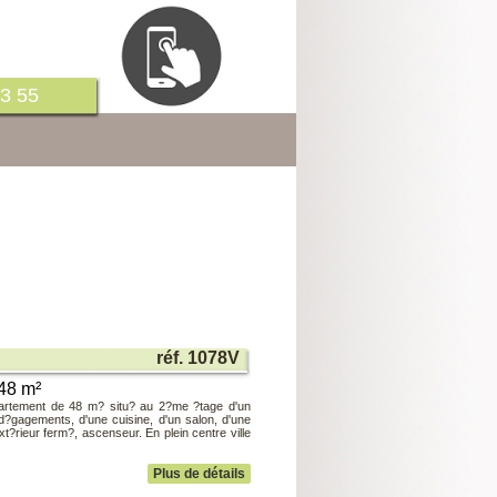
3 55
réf. 1078V
 48 m²
ement de 48 m? situ? au 2?me ?tage d'un
d?gagements, d'une cuisine, d'un salon, d'une
?rieur ferm?, ascenseur. En plein centre ville
Plus de détails