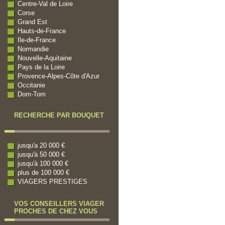
Centre-Val de Loire
Corse
Grand Est
Hauts-de-France
Ile-de-France
Normandie
Nouvelle-Aquitaine
Pays de la Loire
Provence-Alpes-Côte d'Azur
Occitanie
Dom-Tom
RECHERCHE PAR BOUQUET
jusqu'a 20 000 €
jusqu'à 50 000 €
jusqu'à 100 000 €
plus de 100 000 €
VIAGERS PRESTIGES
VOS CONSEILLERS VIAGER
PROCHES DE CHEZ VOUS