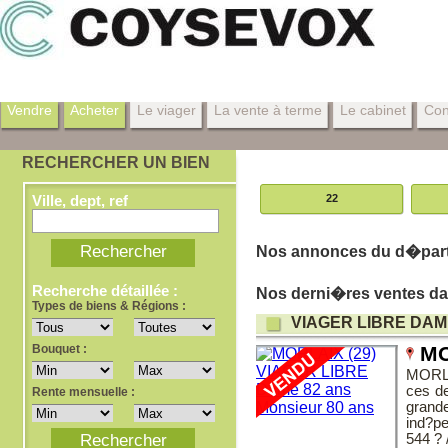
Vendre
Acheter
Le viager
La vente à terme
Le cabinet
Con
RECHERCHER UN BIEN
Ville, dept, ref
22
Nos annonces du d�part
Recherche détaillée :
Nos derni�res ventes da
Types de biens & Régions :
VIAGER LIBRE DAM
Bouquet :
MO
MORLA
ces de
Rente mensuelle :
grande
ind?pe
544 ?