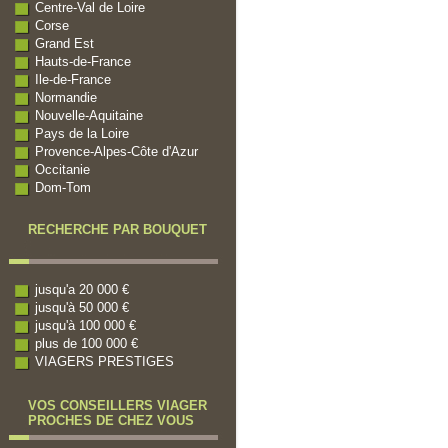
Centre-Val de Loire
Corse
Grand Est
Hauts-de-France
Ile-de-France
Normandie
Nouvelle-Aquitaine
Pays de la Loire
Provence-Alpes-Côte d'Azur
Occitanie
Dom-Tom
RECHERCHE PAR BOUQUET
jusqu'a 20 000 €
jusqu'à 50 000 €
jusqu'à 100 000 €
plus de 100 000 €
VIAGERS PRESTIGES
VOS CONSEILLERS VIAGER
PROCHES DE CHEZ VOUS