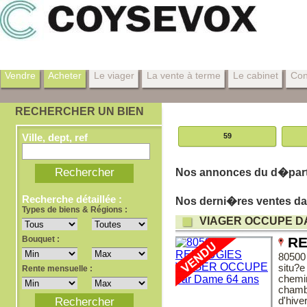
Vendre
Acheter
Le viager
La vente à terme
Le cabinet
Con
RECHERCHER UN BIEN
Ville, dept, ref
59
Nos annonces du d�parte
Recherche détaillée :
Nos derni�res ventes da
Types de biens & Régions :
VIAGER OCCUPE D
Bouquet :
RE
80500
situ?e
Rente mensuelle :
chemi
chamb
d'hive