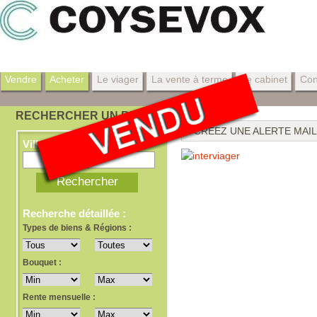
Vendre
Acheter
Le viager
La vente à terme
Le cabinet
Con
RECHERCHER UN BIEN
CRÉEZ UNE ALERTE MAIL
Ville, dept, ref
Recherche détaillée :
Types de biens & Régions :
Bouquet :
Rente mensuelle :