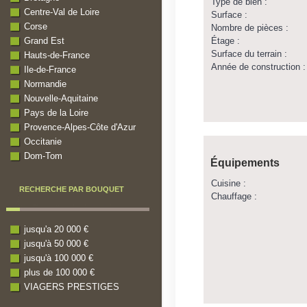
Type de bien :
Centre-Val de Loire
Surface :
Corse
Nombre de pièces :
Étage :
Grand Est
Surface du terrain :
Hauts-de-France
Année de construction :
Ile-de-France
Normandie
Nouvelle-Aquitaine
Pays de la Loire
Provence-Alpes-Côte d'Azur
Occitanie
Dom-Tom
Équipements
Cuisine :
RECHERCHE PAR BOUQUET
Chauffage :
jusqu'a 20 000 €
jusqu'à 50 000 €
jusqu'à 100 000 €
plus de 100 000 €
VIAGERS PRESTIGES