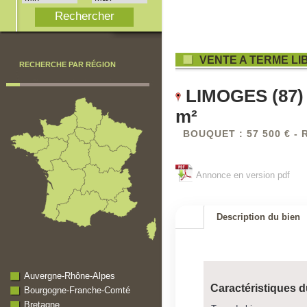
VENTE A TERME LI
RECHERCHE PAR RÉGION
LIMOGES (87) -
m²
BOUQUET : 57 500 € - 
Annonce en version pdf
Description du bien
Auvergne-Rhône-Alpes
Caractéristiques d
Bourgogne-Franche-Comté
Bretagne