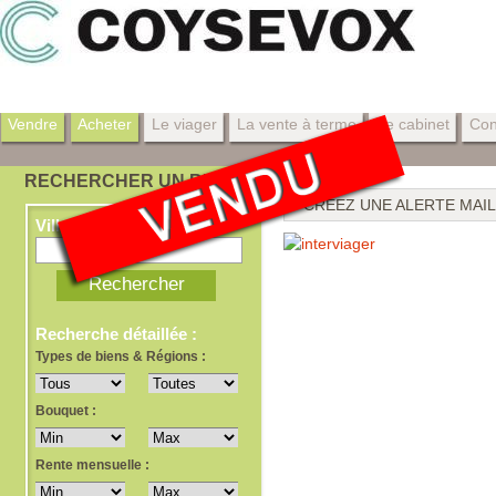
Vendre
Acheter
Le viager
La vente à terme
Le cabinet
Con
RECHERCHER UN BIEN
CRÉEZ UNE ALERTE MAIL
Ville, dept, ref
Recherche détaillée :
Types de biens & Régions :
Bouquet :
Rente mensuelle :