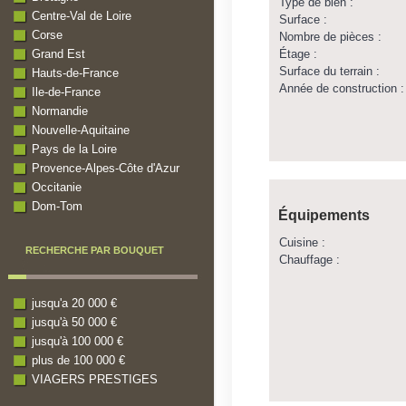
Type de bien :
Centre-Val de Loire
Surface :
Corse
Nombre de pièces :
Étage :
Grand Est
Surface du terrain :
Hauts-de-France
Année de construction :
Ile-de-France
Normandie
Nouvelle-Aquitaine
Pays de la Loire
Provence-Alpes-Côte d'Azur
Occitanie
Dom-Tom
Équipements
Cuisine :
RECHERCHE PAR BOUQUET
Chauffage :
jusqu'a 20 000 €
jusqu'à 50 000 €
jusqu'à 100 000 €
plus de 100 000 €
VIAGERS PRESTIGES