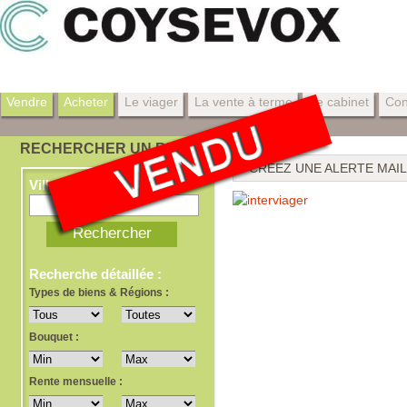
Vendre
Acheter
Le viager
La vente à terme
Le cabinet
Con
RECHERCHER UN BIEN
CRÉEZ UNE ALERTE MAIL
Ville, dept, ref
Recherche détaillée :
Types de biens & Régions :
Bouquet :
Rente mensuelle :