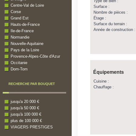
Type de bien :
Centre-Val de Loire
Surface :
Corse
Nombre de pièces :
Étage :
Grand Est
Surface du terrain :
Hauts-de-France
Année de construction :
Ile-de-France
Normandie
Nouvelle-Aquitaine
Pays de la Loire
Provence-Alpes-Côte d'Azur
Occitanie
Dom-Tom
Équipements
Cuisine :
RECHERCHE PAR BOUQUET
Chauffage :
jusqu'a 20 000 €
jusqu'à 50 000 €
jusqu'à 100 000 €
plus de 100 000 €
VIAGERS PRESTIGES