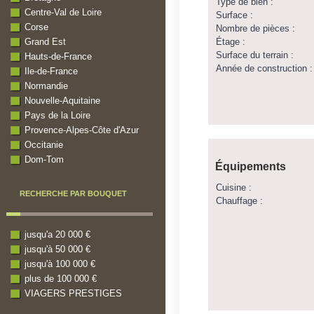
Type de bien :
Centre-Val de Loire
Surface :
Corse
Nombre de pièces :
Étage :
Grand Est
Surface du terrain :
Hauts-de-France
Année de construction :
Ile-de-France
Normandie
Nouvelle-Aquitaine
Pays de la Loire
Provence-Alpes-Côte d'Azur
Occitanie
Dom-Tom
Équipements
Cuisine :
RECHERCHE PAR BOUQUET
Chauffage :
jusqu'a 20 000 €
jusqu'à 50 000 €
jusqu'à 100 000 €
plus de 100 000 €
VIAGERS PRESTIGES