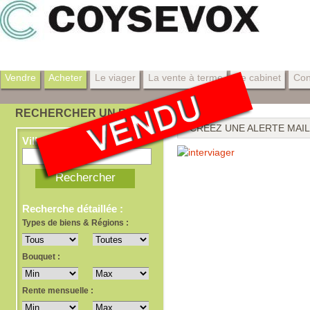
Vendre
Acheter
Le viager
La vente à terme
Le cabinet
Con
RECHERCHER UN BIEN
CRÉEZ UNE ALERTE MAIL
Ville, dept, ref
Recherche détaillée :
Types de biens & Régions :
Bouquet :
Rente mensuelle :