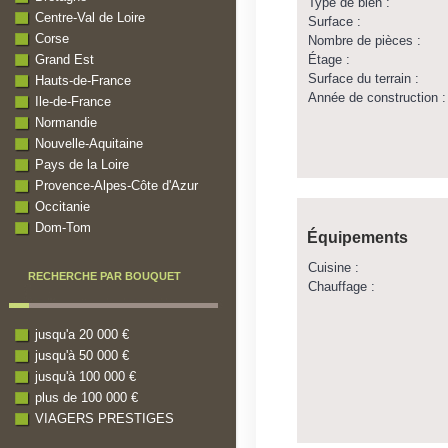
Type de bien :
Centre-Val de Loire
Surface :
Corse
Nombre de pièces :
Étage :
Grand Est
Surface du terrain :
Hauts-de-France
Année de construction :
Ile-de-France
Normandie
Nouvelle-Aquitaine
Pays de la Loire
Provence-Alpes-Côte d'Azur
Occitanie
Dom-Tom
Équipements
Cuisine :
RECHERCHE PAR BOUQUET
Chauffage :
jusqu'a 20 000 €
jusqu'à 50 000 €
jusqu'à 100 000 €
plus de 100 000 €
VIAGERS PRESTIGES