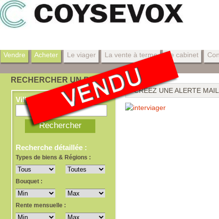
Vendre
Acheter
Le viager
La vente à terme
Le cabinet
Con
RECHERCHER UN BIEN
CRÉEZ UNE ALERTE MAIL
Ville, dept, ref
Recherche détaillée :
Types de biens & Régions :
Bouquet :
Rente mensuelle :