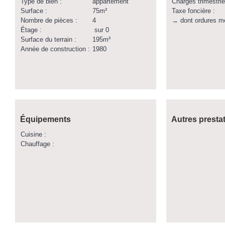
Type de bien :
appartement
Charges trimestrie
Surface :
75m²
Taxe foncière :
Nombre de pièces :
4
→ dont ordures m
Étage :
sur 0
Surface du terrain :
195m²
Année de construction :
1980
Équipements
Autres presta
Cuisine :
Chauffage :