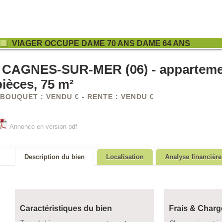
VIAGER OCCUPE DAME 70 ANS DAME 64 ANS
CAGNES-SUR-MER (06) - apparteme
pièces, 75 m²
BOUQUET : VENDU € - RENTE : VENDU €
Annonce en version pdf
Description du bien
Localisation
Analyse financière
Caractéristiques du bien
Frais & Charg