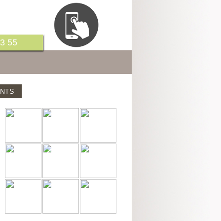
3 55
ENTS