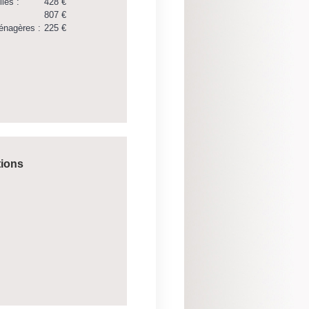
lles :
428 €
807 €
énagères :
225 €
tions