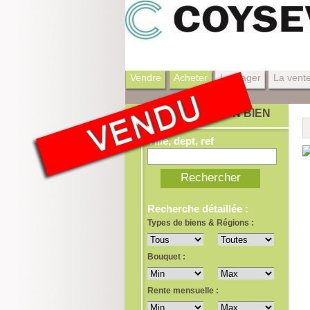
Vendre
Acheter
Le viager
La vent
RECHERCHER UN BIEN
Ville, dept, ref
Recherche détaillée :
Types de biens & Régions :
Bouquet :
Rente mensuelle :